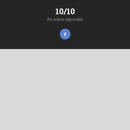
10/10
Az online talponálló