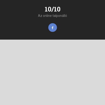
10/10
Az online talponálló