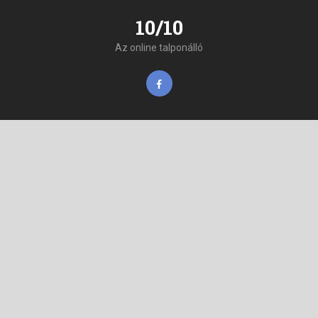
10/10
Az online talponálló