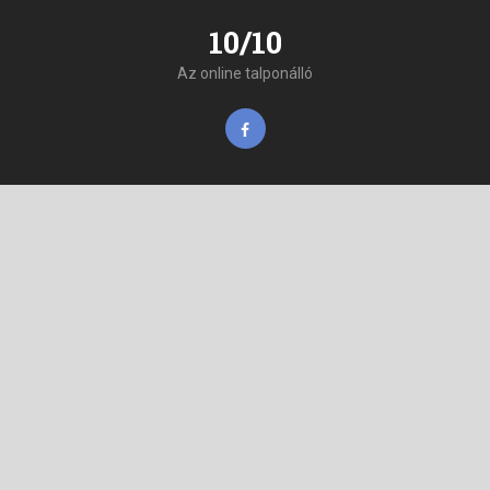
10/10
Az online talponálló