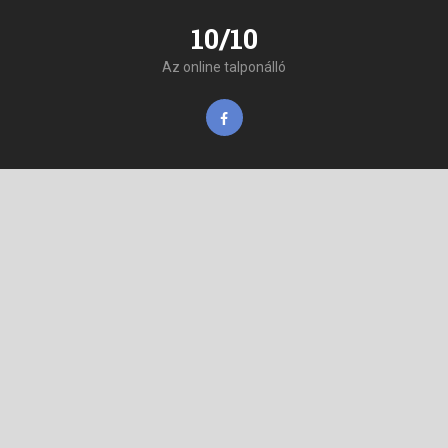
10/10
Az online talponálló