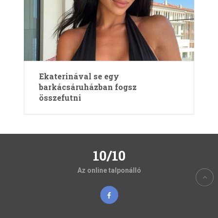
Ekaterinával se egy
barkácsáruházban fogsz
összefutni
10/10
Az online talponálló