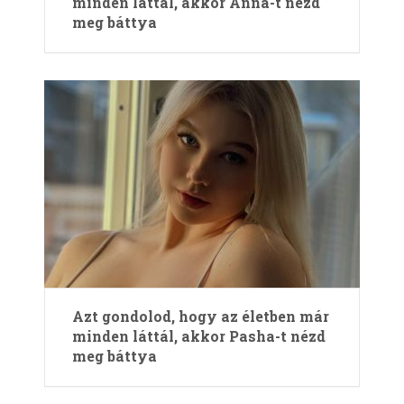
minden láttál, akkor Anna-t nézd
meg báttya
Azt gondolod, hogy az életben már
minden láttál, akkor Pasha-t nézd
meg báttya