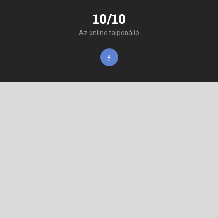
10/10
Az online talponálló