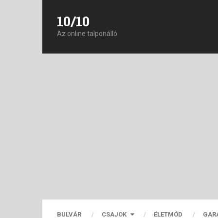
10/10
Az online talponálló
BULVÁR
CSAJOK
ÉLETMÓD
GAR