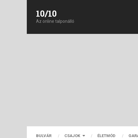
10/10
Az online talponálló
BULVÁR
CSAJOK
ÉLETMÓD
GAR