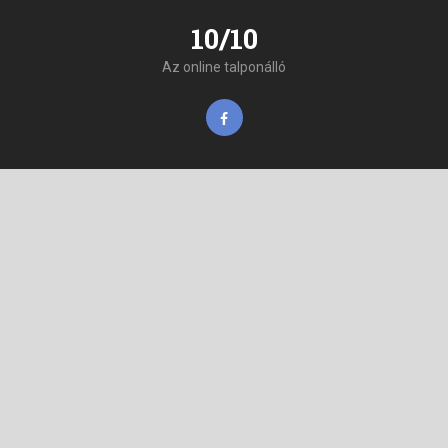
10/10
Az online talponálló