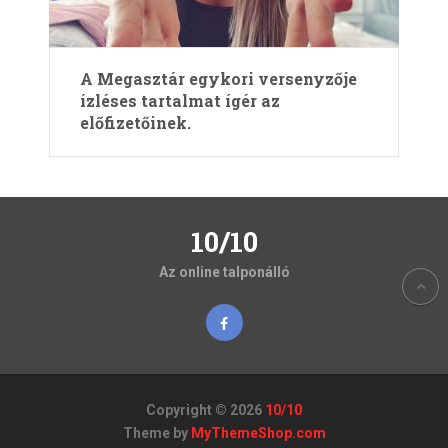
A Megasztár egykori versenyzője
ízléses tartalmat ígér az
előfizetőinek.
10/10
Az online talponálló
Copyright © 2026
10/10
Theme by
MyThemeShop.com