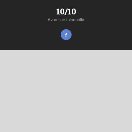
10/10
Az online talponálló