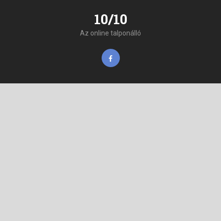
10/10
Az online talponálló