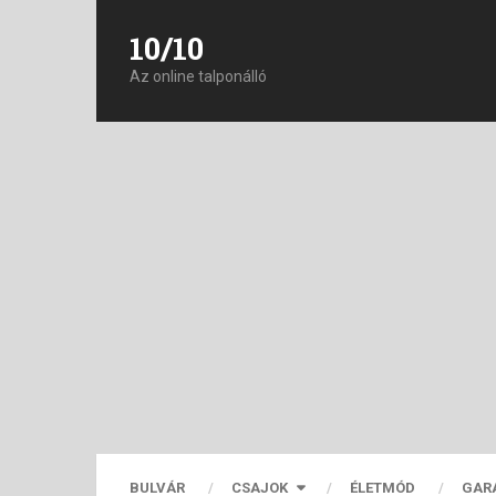
10/10
Az online talponálló
BULVÁR
CSAJOK
ÉLETMÓD
GAR