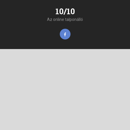
10/10
Az online talponálló