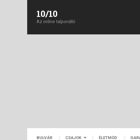
10/10
Az online talponálló
BULVÁR
CSAJOK
ÉLETMÓD
GAR