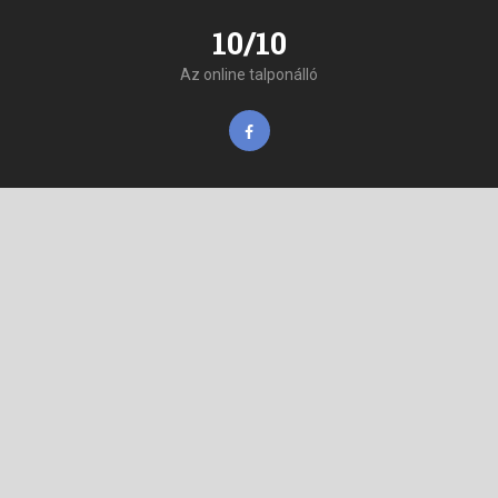
10/10
Az online talponálló