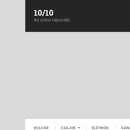
10/10
Az online talponálló
BULVÁR
CSAJOK
ÉLETMÓD
GAR