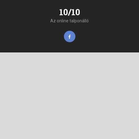
10/10
Az online talponálló