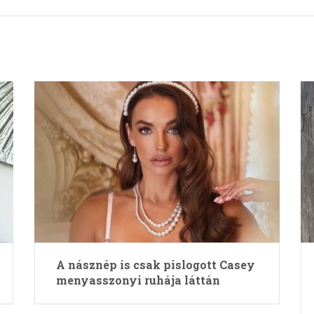
A násznép is csak pislogott Casey
menyasszonyi ruhája láttán