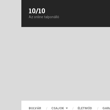
10/10
Az online talponálló
BULVÁR
CSAJOK
ÉLETMÓD
GAR