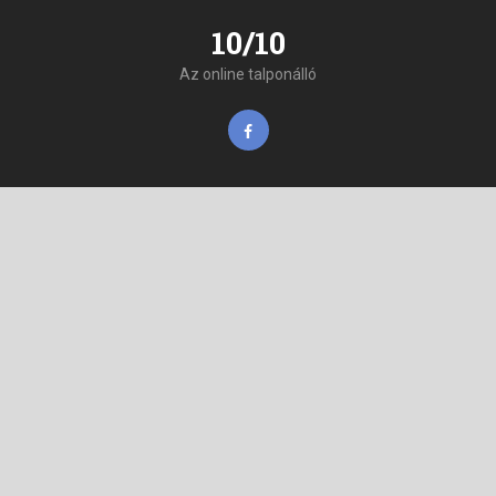
10/10
Az online talponálló