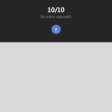
10/10
Az online talponálló