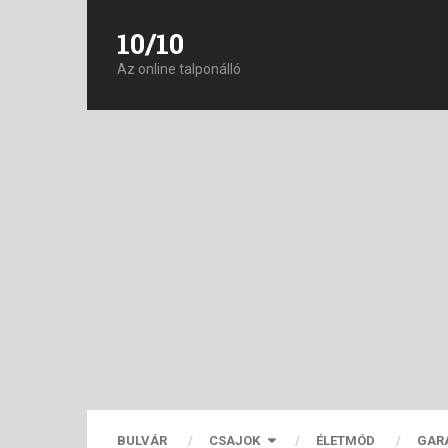
10/10
Az online talponálló
BULVÁR
CSAJOK
ÉLETMÓD
GAR