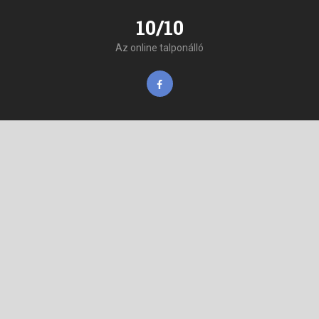
10/10
Az online talponálló