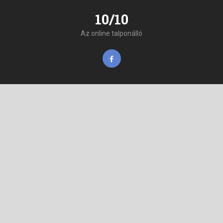
10/10
Az online talponálló