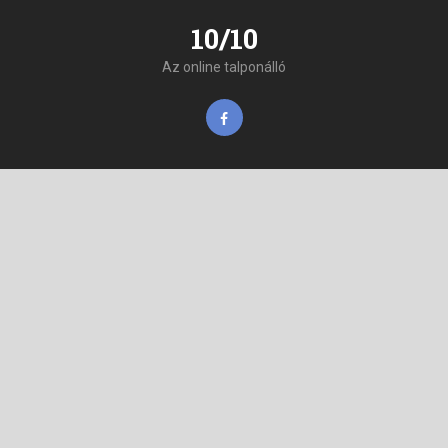
10/10
Az online talponálló