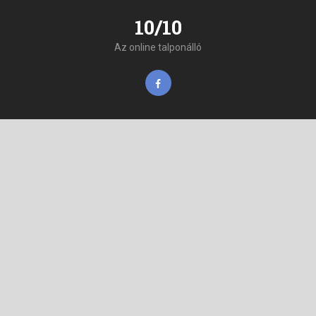
10/10
Az online talponálló