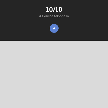
10/10
Az online talponálló