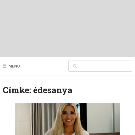
MENU
Címke:
édesanya