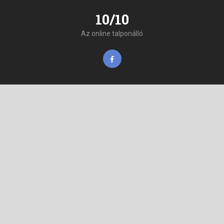
10/10
Az online talponálló