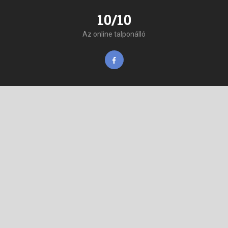
10/10
Az online talponálló