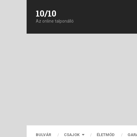
10/10
Az online talponálló
BULVÁR
CSAJOK
ÉLETMÓD
GAR