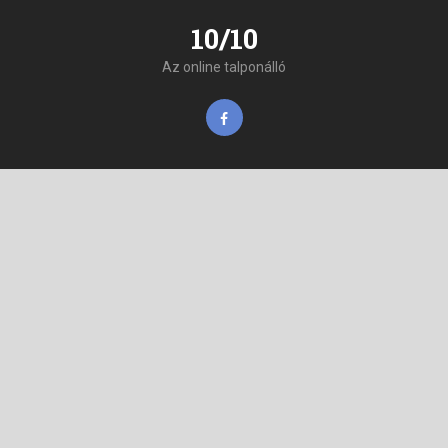
10/10
Az online talponálló