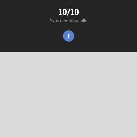
10/10
Az online talponálló