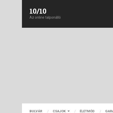
10/10
Az online talponálló
BULVÁR
CSAJOK
ÉLETMÓD
GAR