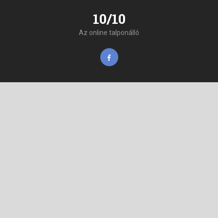
10/10
Az online talponálló