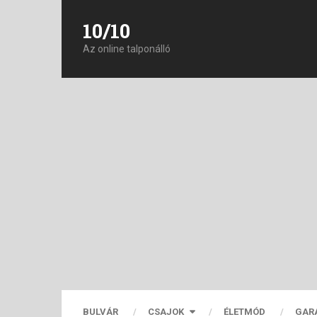
10/10
Az online talponálló
BULVÁR
CSAJOK
ÉLETMÓD
GAR