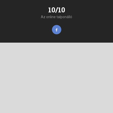
10/10
Az online talponálló