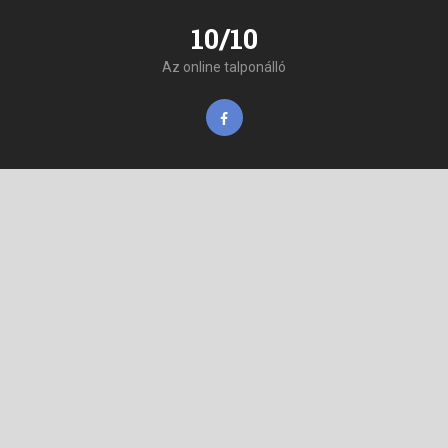
10/10
Az online talponálló