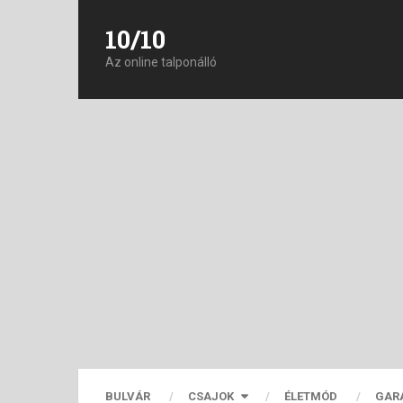
10/10
Az online talponálló
BULVÁR
CSAJOK
ÉLETMÓD
GAR