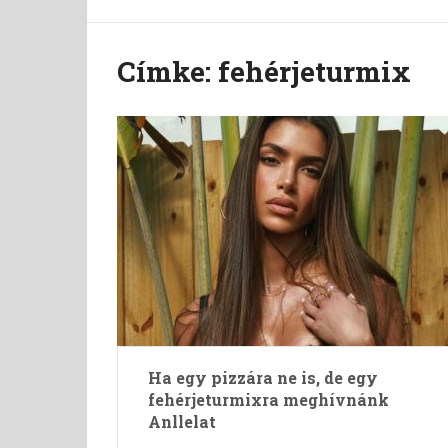
Címke:
fehérjeturmix
Ha egy pizzára ne is, de egy
fehérjeturmixra meghívnánk
Anllelat