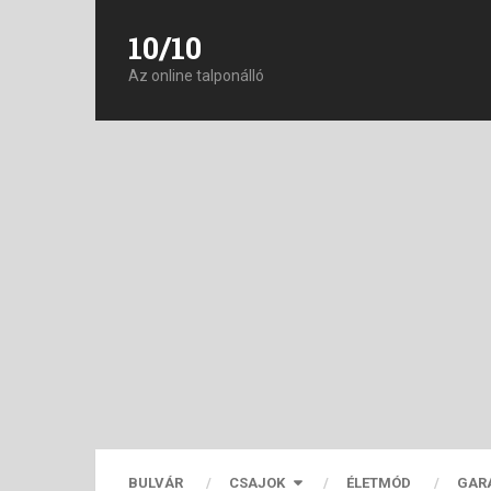
10/10
Az online talponálló
BULVÁR
CSAJOK
ÉLETMÓD
GAR