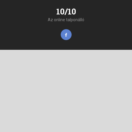
10/10
Az online talponálló