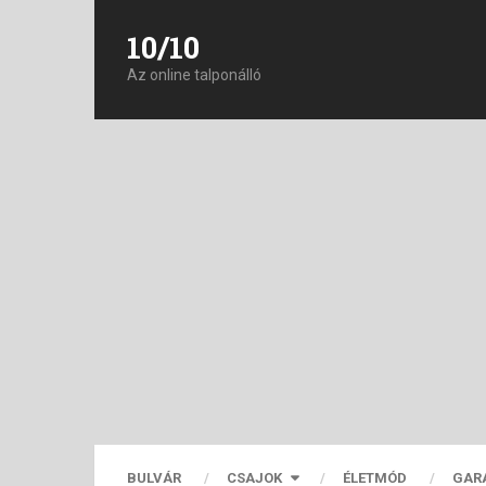
10/10
Az online talponálló
BULVÁR
CSAJOK
ÉLETMÓD
GAR