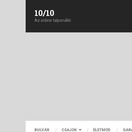
10/10
Az online talponálló
BULVÁR
CSAJOK
ÉLETMÓD
GAR