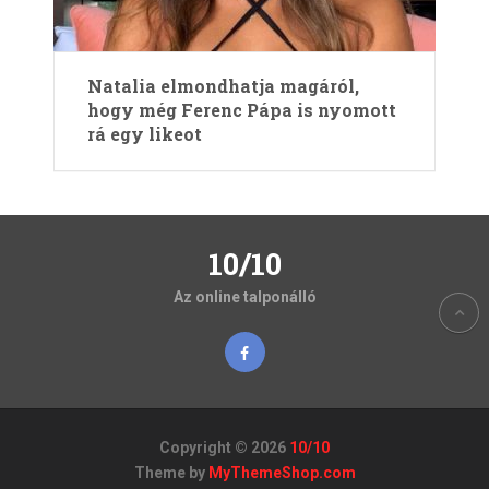
Natalia elmondhatja magáról,
hogy még Ferenc Pápa is nyomott
rá egy likeot
10/10
Az online talponálló
Copyright © 2026
10/10
Theme by
MyThemeShop.com