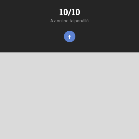
10/10
Az online talponálló