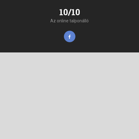
10/10
Az online talponálló