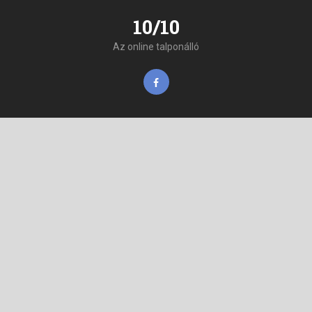
10/10
Az online talponálló