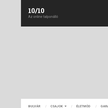
10/10
Az online talponálló
BULVÁR
CSAJOK
ÉLETMÓD
GAR