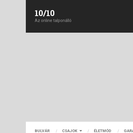
10/10
Az online talponálló
BULVÁR
CSAJOK
ÉLETMÓD
GAR