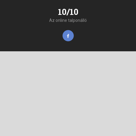
10/10
Az online talponálló