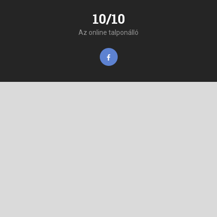
10/10
Az online talponálló