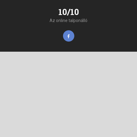
10/10
Az online talponálló