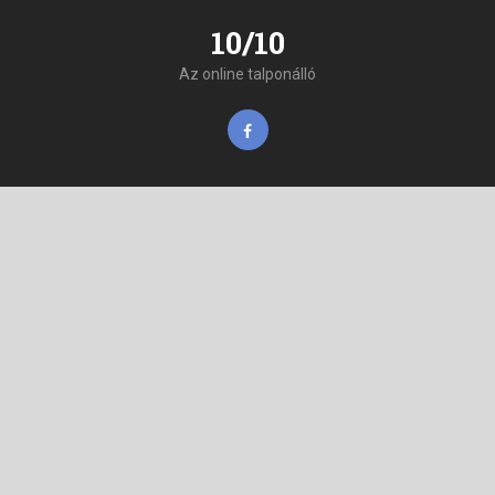
10/10
Az online talponálló